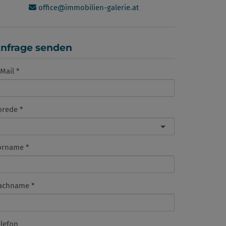
office@immobilien-galerie.at
nfrage senden
Mail
nrede
orname
achname
elefon