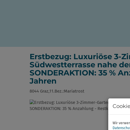
Erstbezug: Luxuriöse 3
Südwestterrasse nahe der 
SONDERAKTION: 35 % Anza
Jahren
8044 Graz,11.Bez.:Mariatrost
Cookie
Wir verwen
Datenschu