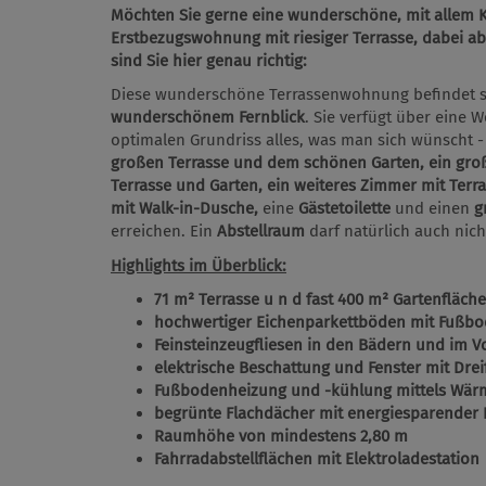
Möchten Sie gerne eine wunderschöne, mit allem K
Erstbezugswohnung mit riesiger Terrasse, dabei a
sind Sie hier genau richtig:
Diese wunderschöne Terrassenwohnung befindet 
wunderschönem Fernblick
. Sie verfügt über eine
optimalen Grundriss alles, was man sich wünscht 
großen Terrasse und dem schönen Garten,
ein gro
Terrasse und Garten, ein weiteres Zimmer mit Terr
mit Walk-in-Dusche,
eine
Gästetoilette
und einen
g
erreichen. Ein
Abstellraum
darf natürlich auch nich
Highlights im Überblick:
71 m² Terrasse u n d fast 400 m² Gartenfläche
hochwertiger Eichenparkettböden mit Fußb
Feinsteinzeugfliesen in den Bädern und im 
elektrische Beschattung und Fenster mit Drei
Fußbodenheizung und -kühlung mittels Wä
begrünte Flachdächer mit energiesparender
Raumhöhe von mindestens 2,80 m
Fahrradabstellflächen mit Elektroladestation