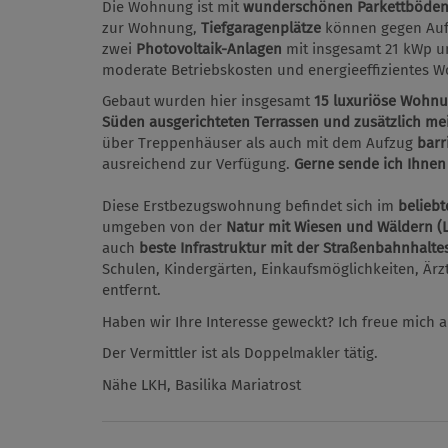
Die Wohnung ist mit
wunderschönen Parkettböde
zur Wohnung,
Tiefgaragenplätze
können gegen Aufp
zwei
Photovoltaik-Anlagen
mit insgesamt 21 kWp u
moderate Betriebskosten und energieeffizientes W
Gebaut wurden hier insgesamt
15 luxuriöse Wohnu
Süden ausgerichteten Terrassen und zusätzlich me
über Treppenhäuser als auch mit dem Aufzug
barr
ausreichend zur Verfügung.
Gerne sende ich Ihnen
Diese Erstbezugswohnung befindet sich im
beliebt
umgeben von der
Natur mit Wiesen und Wäldern (
auch
beste Infrastruktur mit der Straßenbahnhaltest
Schulen, Kindergärten, Einkaufsmöglichkeiten, Är
entfernt.
Haben wir Ihre Interesse geweckt? Ich freue mich a
Der Vermittler ist als Doppelmakler tätig.
Nähe LKH, Basilika Mariatrost