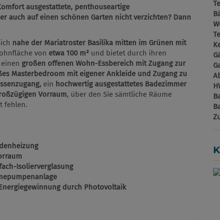
T
omfort ausgestattete, penthouseartige
B
ber auch auf einen schönen Garten nicht verzichten? Dann
W
T
sich
nahe der Mariatroster Basilika mitten im Grünen mit
Ke
 Wohnfläche von
etwa 100 m²
und bietet durch ihren
G
- einen
großen offenen Wohn-Essbereich mit Zugang zur
G
ßes Masterbedroom mit eigener Ankleide und Zugang zu
A
assenzugang,
ein
hochwertig ausgestattetes Badezimmer
H
roßzügigen Vorraum
, über den Sie sämtliche Räume
B
t fehlen.
B
Z
odenheizung
K
Vorraum
fach-Isolierverglasung
rmepumpenanlage
 Energiegewinnung durch Photovoltaik