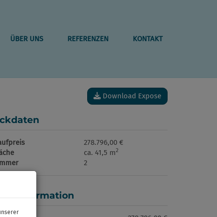
ÜBER UNS
REFERENZEN
KONTAKT
Download Expose
ckdaten
aufpreis
278.796,00 €
2
läche
ca. 41,5 m
immer
2
reisinformation
unserer