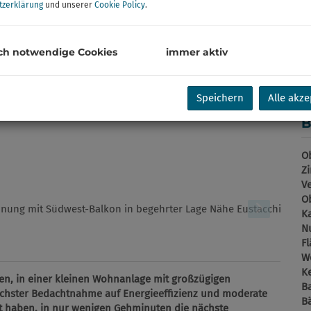
Ka
tzerklärung
und unserer
Cookie Policy
.
Pr
G
ch notwendige Cookies
immer aktiv
G
Speichern
Alle akze
B
Ob
Z
V
Ob
K
N
F
W
Ke
nen, in einer kleinen Wohnanlage mit großzügigen
B
höchster Bedachtnahme auf Energieeffizienz und moderate
B
t haben, in nur wenigen Gehminuten die nächste