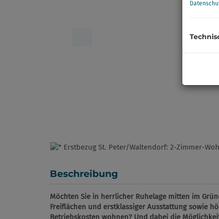
Datenschu
Technis
Beschreibung
Möchten Sie in herrlicher Ruhelage mitten im Grü
Freiflächen und erstklassiger Ausstattung sowie 
Betriebskosten wohnen? Und dabei die Möglichkei