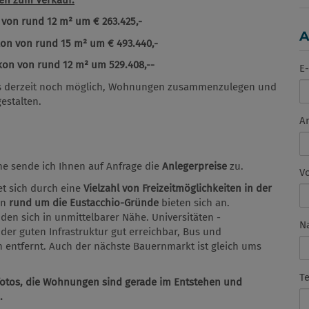
von rund 12 m² um € 263.425,-
A
on von rund 15 m² um € 493.440,-
on von rund 12 m² um 529.408,--
E-
es derzeit noch möglich, Wohnungen zusammenzulegen und
estalten.
A
e sende ich Ihnen auf Anfrage die
Anlegerpreise
zu.
V
et sich durch eine
Vielzahl von Freizeitmöglichkeiten in der
en
rund um die Eustacchio-Gründe
bieten sich an.
den sich in unmittelbarer Nähe. Universitäten -
N
 der guten Infrastruktur gut erreichbar, Bus und
entfernt. Auch der nächste Bauernmarkt ist gleich ums
T
lfotos, die Wohnungen sind gerade im Entstehen und
.