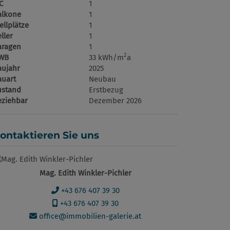
C
1
alkone
1
ellplätze
1
ller
1
aragen
1
2
WB
33 kWh/m
a
aujahr
2025
auart
Neubau
ustand
Erstbezug
eziehbar
Dezember 2026
ontaktieren Sie uns
Mag. Edith Winkler-Pichler
+43 676 407 39 30
+43 676 407 39 30
office@immobilien-galerie.at