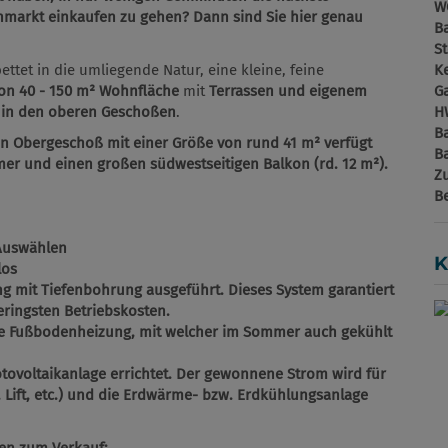
W
nmarkt einkaufen zu gehen? Dann sind Sie hier genau
B
St
ttet in die umliegende Natur, eine kleine, feine
Ke
on 40 - 150 m² Wohnfläche
mit
Terrassen und eigenem
G
 in den oberen Geschoßen
.
H
B
 Obergeschoß mit einer Größe von rund 41 m² verfügt
B
er und einen großen südwestseitigen Balkon (rd. 12 m²).
Z
B
Auswählen
K
los
g mit Tiefenbohrung ausgeführt. Dieses System garantiert
ringsten Betriebskosten.
ne Fußbodenheizung, mit welcher im Sommer auch gekühlt
ovoltaikanlage errichtet. Der gewonnene Strom wird für
, Lift, etc.) und die Erdwärme- bzw. Erdkühlungsanlage
en zum Verkauf: