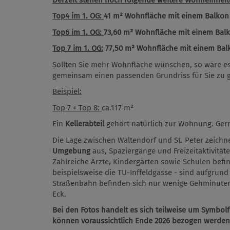
Top4 im 1. OG:
41 m² Wohnfläche mit einem Balkon 
Top6 im 1. OG:
73,60 m² Wohnfläche mit einem Balk
Top 7 im 1. OG:
77,50 m² Wohnfläche mit einem Balk
Sollten Sie mehr Wohnfläche wünschen, so wäre 
gemeinsam einen passenden Grundriss für Sie zu g
Beispiel:
Top 7 + Top 8:
ca.117 m²
Ein
Kellerabteil
gehört natürlich zur Wohnung. Gern
Die Lage zwischen Waltendorf und St. Peter zeichn
Umgebung
aus, Spaziergänge und Freizeitaktivität
Zahlreiche Ärzte, Kindergärten sowie Schulen befin
beispielsweise die TU-Inffeldgasse - sind aufgrund
Straßenbahn befinden sich nur wenige Gehminuten 
Eck.
Bei den Fotos handelt es sich teilweise um Symbo
können voraussichtlich Ende 2026 bezogen werden