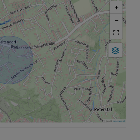
+
−
Tiles ©
basemap.at