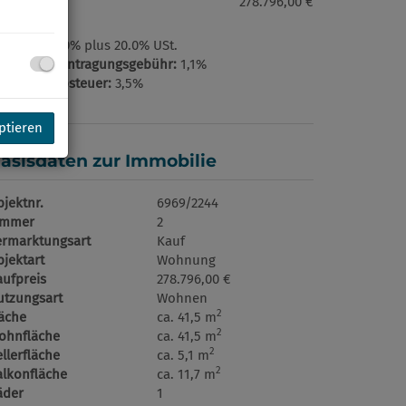
ufpreis:
278.796,00 €
ovision:
3.0% plus 20.0% USt.
rundbucheintragungsgebühr:
1,1%
runderwerbsteuer:
3,5%
ptieren
asisdaten zur Immobilie
jektnr.
6969/2244
immer
2
ermarktungsart
Kauf
jektart
Wohnung
aufpreis
278.796,00 €
utzungsart
Wohnen
2
läche
ca. 41,5 m
2
ohnfläche
ca. 41,5 m
2
llerfläche
ca. 5,1 m
2
alkonfläche
ca. 11,7 m
äder
1