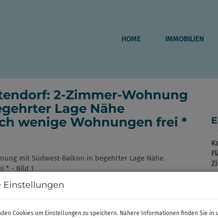
HOME
IMMOBILIEN
altendorf: 2-Zimmer-Wohnung
egehrter Lage Nähe
och wenige Wohnungen frei *
E
K
F
Z
 Einstellungen
P
den Cookies um Einstellungen zu speichern. Nähere Informationen finden Sie in 