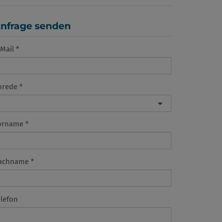
nfrage senden
Mail
nrede
orname
achname
elefon