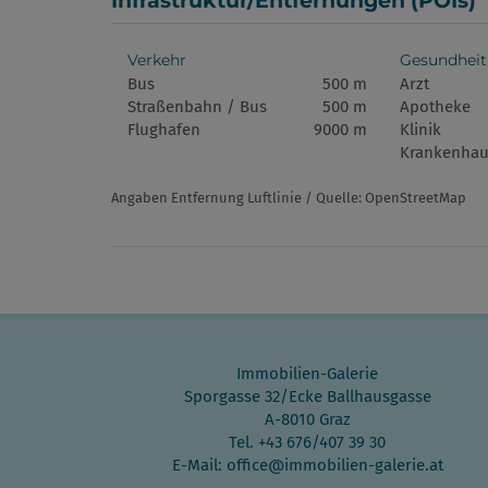
Infrastruktur/Entfernungen (POIs)
Verkehr
Gesundheit
Bus
500 m
Arzt
Straßenbahn / Bus
500 m
Apotheke
Flughafen
9000 m
Klinik
Krankenhau
Angaben Entfernung Luftlinie / Quelle: OpenStreetMap
Immobilien-Galerie
Sporgasse 32/Ecke Ballhausgasse
A-8010 Graz
Tel.
+43 676/407 39 30
E-Mail:
office@immobilien-galerie.at