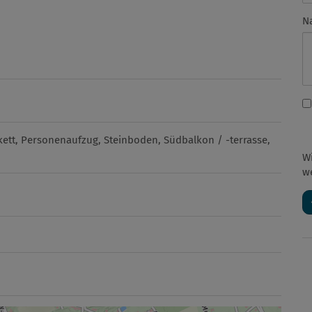
N
kett
Personenaufzug
Steinboden
Südbalkon / -terrasse
W
w