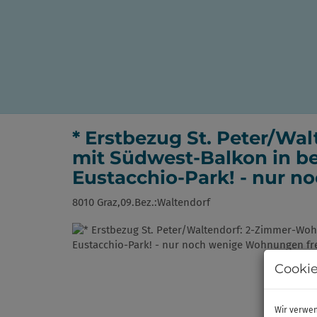
* Erstbezug St. Peter/W
mit Südwest-Balkon in b
Eustacchio-Park! - nur n
8010 Graz,09.Bez.:Waltendorf
Cookie
Wir verwen