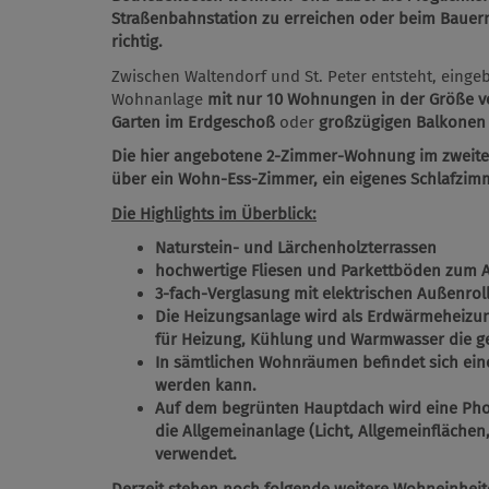
Straßenbahnstation zu erreichen oder beim Bauer
richtig.
Zwischen Waltendorf und St. Peter entsteht, eingebe
Wohnanlage
mit nur 10 Wohnungen in der Größe v
Garten im Erdgeschoß
oder
großzügigen Balkonen
Die hier angebotene 2-Zimmer-Wohnung im zweiten
über ein Wohn-Ess-Zimmer, ein eigenes Schlafzimm
Die Highlights im Überblick:
Naturstein- und Lärchenholzterrassen
hochwertige Fliesen und Parkettböden
zum 
3-fach-Verglasung mit elektrischen Außenrol
Die Heizungsanlage wird als Erdwärmeheizun
für Heizung, Kühlung und Warmwasser die ge
In sämtlichen Wohnräumen befindet sich ei
werden kann.
Auf dem begrünten Hauptdach wird eine Phot
die Allgemeinanlage (Licht, Allgemeinflächen
verwendet.
Derzeit stehen noch folgende weitere Wohneinheit