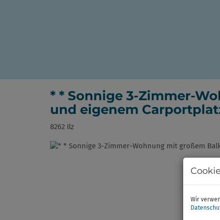
* * Sonnige 3-Zimmer-W
und eigenem Carportplatz 
8262 Ilz
Cookie
Wir verwen
Datenschu