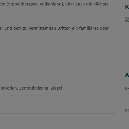
en (Stubenbergsee, Vulkanland), aber auch die nächste
K
er und dem zu vermittelnden Dritten ein familiäres oder
A
einboden
Zentralheizung
Ziegel
E-
A