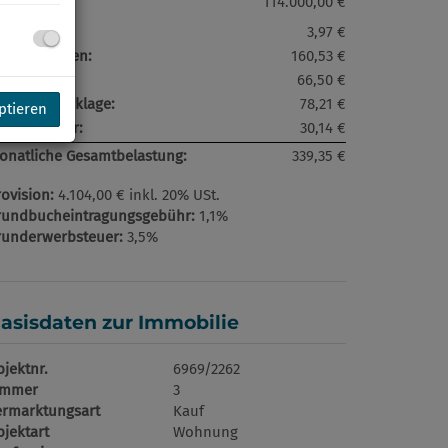
ufpreis:
114.000,00 €
rkplatz:
3,97 €
etriebskosten:
160,53 €
eizkosten:
66,50 €
eparaturrücklage:
78,21 €
ptieren
msatzsteuer:
30,14 €
onatliche Gesamtbelastung:
339,35 €
ovision:
4.104,00 € inkl. 20% USt.
rundbucheintragungsgebühr:
1,1%
runderwerbsteuer:
3,5%
asisdaten zur Immobilie
jektnr.
6969/2262
immer
3
ermarktungsart
Kauf
jektart
Wohnung