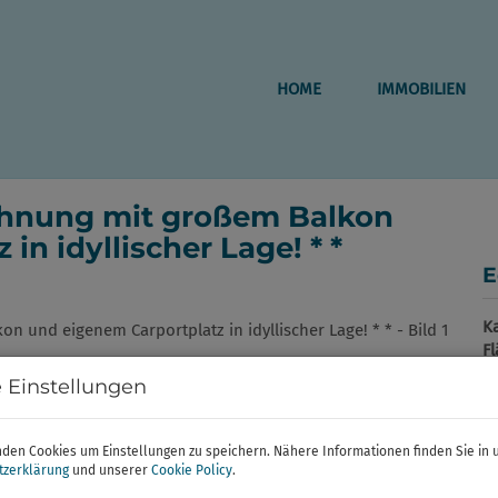
HOME
IMMOBILIEN
ohnung mit großem Balkon
in idyllischer Lage! * *
E
K
F
Z
 Einstellungen
P
den Cookies um Einstellungen zu speichern. Nähere Informationen finden Sie in 
tzerklärung
und unserer
Cookie Policy
.