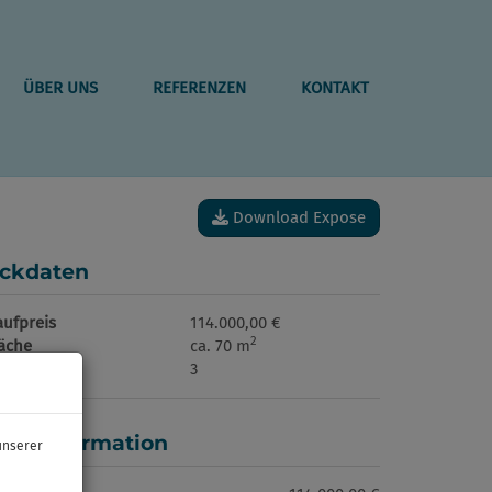
ÜBER UNS
REFERENZEN
KONTAKT
Download Expose
ckdaten
aufpreis
114.000,00 €
2
läche
ca. 70 m
immer
3
reisinformation
unserer