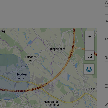
V
N
+
T
−
N
W