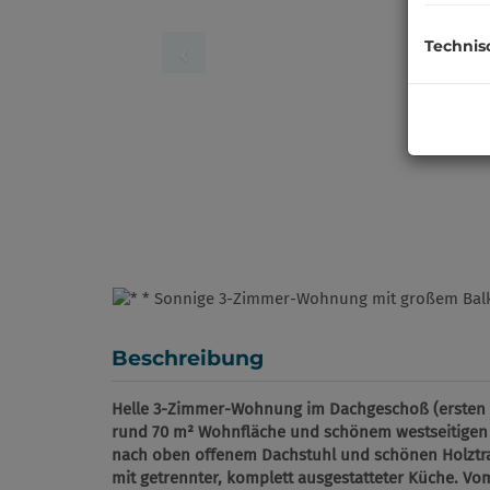
Technis
Beschreibung
Helle 3-Zimmer-Wohnung im Dachgeschoß (ersten
rund 70 m² Wohnfläche und schönem westseitigen 
nach oben offenem Dachstuhl und schönen Holztr
mit getrennter, komplett ausgestatteter Küche. Vo