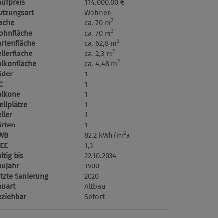
aufpreis
114.000,00 €
utzungsart
Wohnen
2
läche
ca. 70 m
2
ohnfläche
ca. 70 m
2
artenfläche
ca. 62,8 m
2
llerfläche
ca. 2,3 m
2
alkonfläche
ca. 4,48 m
äder
1
C
1
alkone
1
ellplätze
1
ller
1
ärten
1
2
WB
82.2 kWh/m
a
GEE
1,3
ltig bis
22.10.2034
aujahr
1900
etzte Sanierung
2020
auart
Altbau
eziehbar
Sofort