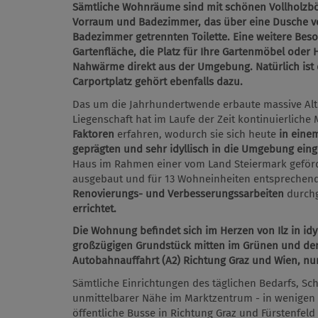
Sämtliche Wohnräume sind mit schönen Vollholzbö
Vorraum und Badezimmer, das über eine Dusche ve
Badezimmer getrennten Toilette. Eine weitere Bes
Gartenfläche, die Platz für Ihre Gartenmöbel oder 
Nahwärme direkt aus der Umgebung. Natürlich ist 
Carportplatz gehört ebenfalls dazu.
Das um die Jahrhundertwende erbaute massive Al
Liegenschaft hat im Laufe der Zeit kontinuierlich
Faktoren
erfahren, wodurch sie sich heute
in eine
geprägten und sehr idyllisch in die Umgebung ein
Haus im Rahmen einer vom Land Steiermark geför
ausgebaut und für 13 Wohneinheiten entsprechend 
Renovierungs- und Verbesserungssarbeiten
durchg
errichtet.
Die Wohnung befindet sich im Herzen von Ilz in i
großzügigen Grundstück mitten im Grünen und den
Autobahnauffahrt (A2) Richtung Graz und Wien, nu
Sämtliche Einrichtungen des täglichen Bedarfs, Sch
unmittelbarer Nähe im Marktzentrum - in wenigen 
öffentliche Busse in Richtung Graz und Fürstenfel