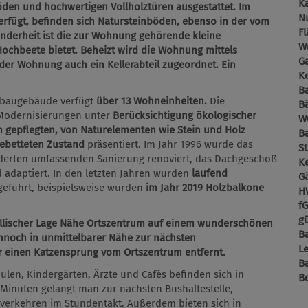
K
den und hochwertigen Vollholztüren ausgestattet. Im
N
rfügt, befinden sich Natursteinböden, ebenso in der vom
F
onderheit ist die zur Wohnung gehörende kleine
W
Hochbeete bietet. Beheizt wird die Wohnung mittels
G
der Wohnung auch ein Kellerabteil zugeordnet. Ein
Ke
B
tbaugebäude verfügt
über 13 Wohneinheiten.
Die
B
e Modernisierungen unter
Berücksichtigung ökologischer
W
m gepflegten, von Naturelementen wie Stein und Holz
B
gebetteten Zustand
präsentiert. Im Jahr 1996 wurde das
St
derten umfassenden Sanierung renoviert, das Dachgeschoß
Ke
adaptiert. In den letzten Jahren wurden
laufend
G
eführt, beispielsweise wurden
im Jahr 2019 Holzbalkone
H
f
gü
dyllischer Lage Nähe Ortszentrum auf einem wunderschönen
B
noch in unmittelbarer Nähe zur nächsten
L
r einen Katzensprung vom Ortszentrum entfernt.
B
ulen, Kindergärten, Ärzte und Cafés befinden sich in
B
Minuten gelangt man zur nächsten Bushaltestelle,
d verkehren im Stundentakt. Außerdem bieten sich in