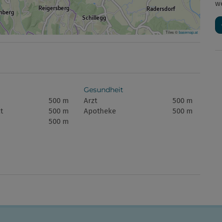
w
Tiles ©
basemap.at
Gesundheit
500 m
Arzt
500 m
t
500 m
Apotheke
500 m
500 m