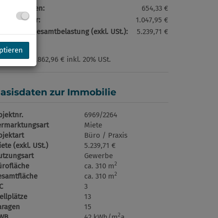
etriebskosten:
654,33 €
msatzsteuer:
1.047,95 €
natliche Gesamtbelastung (exkl. USt.):
5.239,71 €
ptieren
ovision:
18.862,96 € inkl. 20% USt.
asisdaten zur Immobilie
jektnr.
6969/2264
ermarktungsart
Miete
jektart
Büro / Praxis
ete (exkl. USt.)
5.239,71 €
utzungsart
Gewerbe
2
ürofläche
ca. 310 m
2
esamtfläche
ca. 310 m
C
3
ellplätze
13
aragen
15
2
WB
42 kWh/m
a