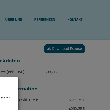
ÜBER UNS
REFERENZEN
KONTAKT
Download Expose
ckdaten
ete (exkl. USt.)
5.239,71 €
reisinformation
unserer
samtmiete (exkl. USt.):
5.239,71 €
ete:
4.585,38 €