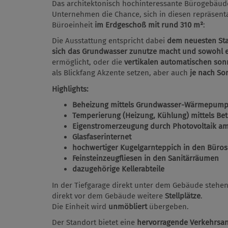
Das architektonisch hochinteressante Bürogebäude
Unternehmen die Chance, sich in diesen repräsent
Büroeinheit
im Erdgeschoß mit rund 310 m²
:
Die Ausstattung entspricht dabei
dem neuesten Sta
sich das Grundwasser zunutze macht und sowohl e
ermöglicht, oder die
vertikalen automatischen so
als Blickfang Akzente setzen, aber auch
je nach So
Highlights:
Beheizung mittels Grundwasser-Wärmepum
Temperierung (Heizung, Kühlung) mittels Bet
Eigenstromerzeugung durch Photovoltaik a
Glasfaserinternet
hochwertiger Kugelgarnteppich in den Büros
Feinsteinzeugfliesen in den Sanitärräumen
dazugehörige Kellerabteile
In der Tiefgarage direkt unter dem Gebäude stehe
direkt vor dem Gebäude weitere
Stellplätze
.
Die Einheit wird
unmöbliert
übergeben.
Der Standort bietet eine
hervorragende Verkehrsa