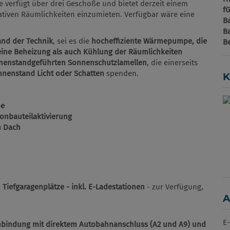
 verfügt über drei Geschoße und bietet derzeit einem
f
ativen Räumlichkeiten einzumieten. Verfügbar wäre eine
B
B
nd der Technik
, sei es die
hocheffiziente Wärmepumpe, die
B
ine Beheizung als auch Kühlung der Räumlichkeiten
nnenstandgeführten Sonnenschutzlamellen
, die einerseits
nnenstand Licht oder Schatten
spenden.
K
pe
onbauteilaktivierung
m Dach
n
Tiefgaragenplätze - inkl. E-Ladestationen
- zur Verfügung,
A
E-
nbindung mit direktem
Autobahnanschluss (A2 und A9) und