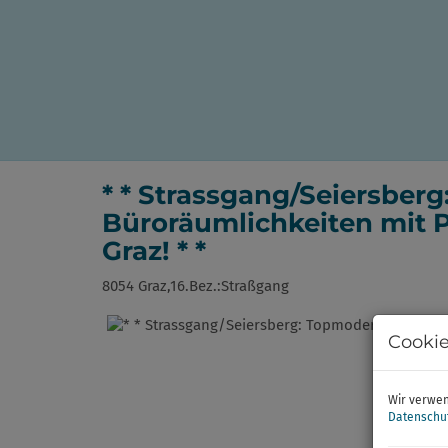
* * Strassgang/Seiersber
Büroräumlichkeiten mit 
Graz! * *
8054 Graz,16.Bez.:Straßgang
Cookie
Wir verwen
Datenschu