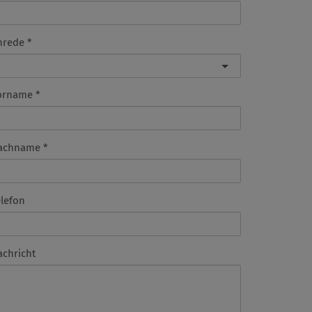
nrede
orname
achname
elefon
achricht