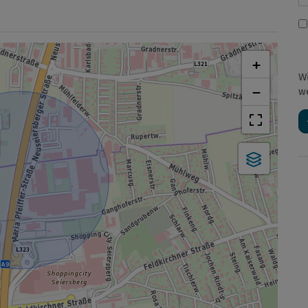
+
W
−
w