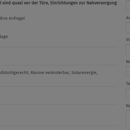
el sind quasi vor der Türe, Einrichtungen zur Nahversorgung
A
Ihre Anfrage!
lage
V
N
llstuhlgerecht
Räume veränderbar
Solarenergie
T
N