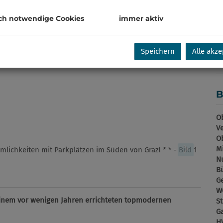
B
ch notwendige Cookies
immer aktiv
U
mo
Speichern
Alle akze
Pr
B
Ob
V
Ob
Mi
N
B
G
W
einem vor wenigen Jahren errichteten topmodernen
St
G
H