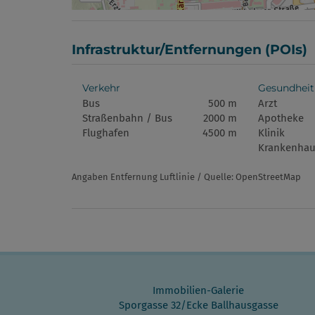
Infrastruktur/Entfernungen (POIs)
Verkehr
Gesundheit
Bus
500 m
Arzt
Straßenbahn / Bus
2000 m
Apotheke
Flughafen
4500 m
Klinik
Krankenhau
Angaben Entfernung Luftlinie / Quelle: OpenStreetMap
Immobilien-Galerie
Sporgasse 32/Ecke Ballhausgasse