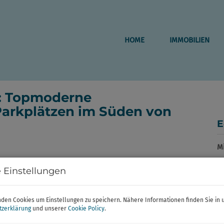
HOME
IMMOBILIEN
g: Topmoderne
Parkplätzen im Süden von
E
Mi
 Einstellungen
P
den Cookies um Einstellungen zu speichern. Nähere Informationen finden Sie in 
Ge
tzerklärung
und unserer
Cookie Policy
.
Mi