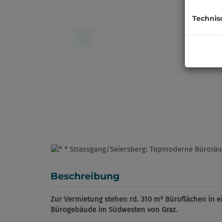
Technis
Beschreibung
Zur Vermietung stehen rd. 310 m² Büroflächen in 
Bürogebäude im Südwesten von Graz.