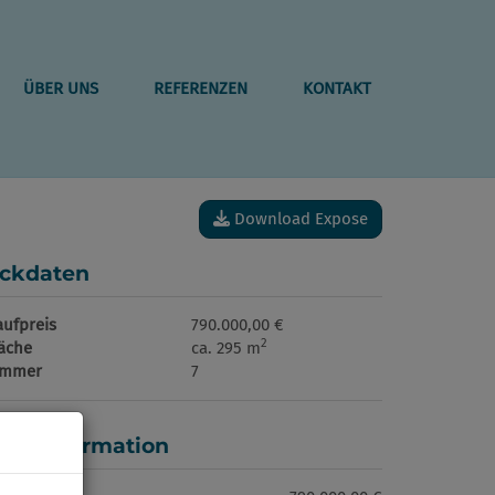
ÜBER UNS
REFERENZEN
KONTAKT
Download Expose
ckdaten
aufpreis
790.000,00 €
2
läche
ca. 295 m
immer
7
reisinformation