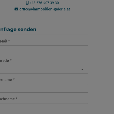
+43 676 407 39 30
office@immobilien-galerie.at
nfrage senden
Mail
nrede
orname
achname