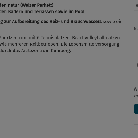
T
en natur (Weizer Parkett)
den Bädern und Terrassen sowie im Pool
zur Aufbereitung des Heiz- und Brauchwassers
sowie ein
N
Sportzentrum mit 6 Tennisplätzen, Beachvolleyballplätzen,
wie mehreren Reitbetrieben. Die Lebensmittelversorgung
o durch das Ärztezentrum Kumberg.
W
w