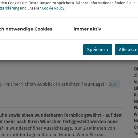
Ka
den Cookies um Einstellungen zu speichern. Nähere Informationen finden Sie in 
tzerklärung
und unserer
Cookie Policy
.
Pr
G
G
ch notwendige Cookies
immer aktiv
Speichern
Alle akze
B
Ob
Z
V
Ob
K
N
F
W
 Ruhe sowie einen wunderbaren Fernblick gewährt - auf dem
N
nur mehr nach Ihren Wünschen fertiggestellt werden muss
G
n?
In wunderschöner Aussichtslage, nur 20 Minuten von
T
eicht erhöhter Lage mitten im Grünen. Wenn Sie das