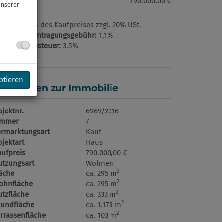
ufpreis:
790.000,00 €
unserer
ovision:
3% des Kaufpreises zzgl. 20% USt.
rundbucheintragungsgebühr:
1,1%
runderwerbsteuer:
3,5%
ptieren
asisdaten zur Immobilie
jektnr.
6969/2316
immer
7
ermarktungsart
Kauf
jektart
Haus
aufpreis
790.000,00 €
utzungsart
Wohnen
2
läche
ca. 295 m
2
ohnfläche
ca. 295 m
2
utzfläche
ca. 333 m
2
rundfläche
ca. 1.175 m
2
errassenfläche
ca. 103 m