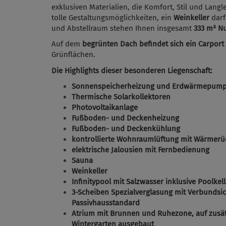
exklusiven Materialien, die Komfort, Stil und Langl
tolle Gestaltungsmöglichkeiten, ein
Weinkeller
darf
und Abstellraum stehen Ihnen insgesamt
333 m² Nu
Auf dem
begrünten Dach befindet sich ein Carport
Grünflächen.
Die Highlights dieser besonderen Liegenschaft:
Sonnenspeicherheizung und Erdwärmepump
Thermische Solarkollektoren
Photovoltaikanlage
Fußboden- und Deckenheizung
Fußboden- und Deckenkühlung
kontrollierte Wohnraumlüftung mit Wärme
elektrische Jalousien mit Fernbedienung
Sauna
Weinkeller
Infinitypool mit Salzwasser inklusive Poolkel
3-Scheiben Spezialverglasung mit Verbundsi
Passivhausstandard
Atrium mit Brunnen und Ruhezone, auf zusät
Wintergarten ausgebaut