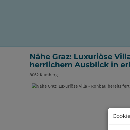
Nähe Graz: Luxuriöse Villa
herrlichem Ausblick in e
8062 Kumberg
Cookie