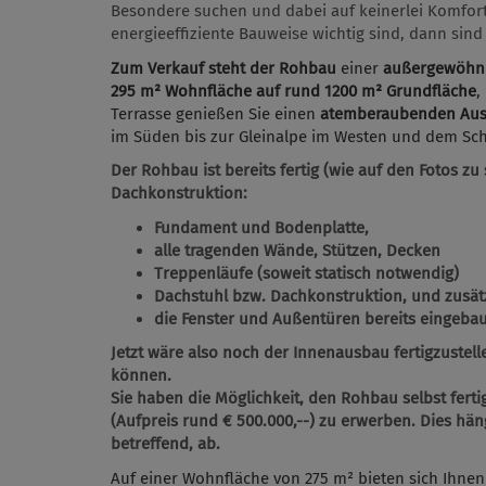
Besondere suchen und dabei auf keinerlei Komfort
energieeffiziente Bauweise wichtig sind, dann sind 
Zum Verkauf steht der Rohbau
einer
außergewöhnli
295 m² Wohnfläche auf rund 1200 m² Grundfläche
,
Terrasse genießen Sie einen
atemberaubenden Aus
im Süden bis zur Gleinalpe im Westen und dem Sc
Der Rohbau ist bereits fertig (wie auf den Fotos zu
Dachkonstruktion:
Fundament und Bodenplatte,
alle tragenden Wände, Stützen, Decken
Treppenläufe (soweit statisch notwendig)
Dachstuhl bzw. Dachkonstruktion, und zusätz
die Fenster und Außentüren bereits eingebau
Jetzt wäre also noch der Innenausbau fertigzustell
können.
Sie haben die Möglichkeit, den Rohbau selbst ferti
(Aufpreis rund € 500.000,--) zu erwerben. Dies hä
betreffend, ab.
Auf einer Wohnfläche von 275 m² bieten sich Ihnen