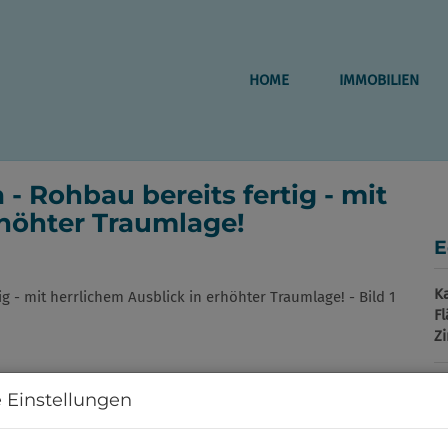
HOME
IMMOBILIEN
 - Rohbau bereits fertig - mit
rhöhter Traumlage!
E
K
F
Z
 Einstellungen
P