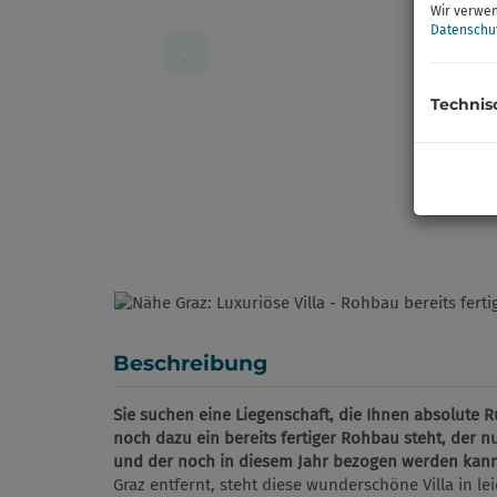
Wir verwen
Datenschu
Technis
Beschreibung
Sie suchen eine Liegenschaft, die Ihnen absolute
noch dazu ein bereits fertiger Rohbau steht, der 
und der noch in diesem Jahr bezogen werden kan
Graz entfernt, steht diese wunderschöne Villa in l