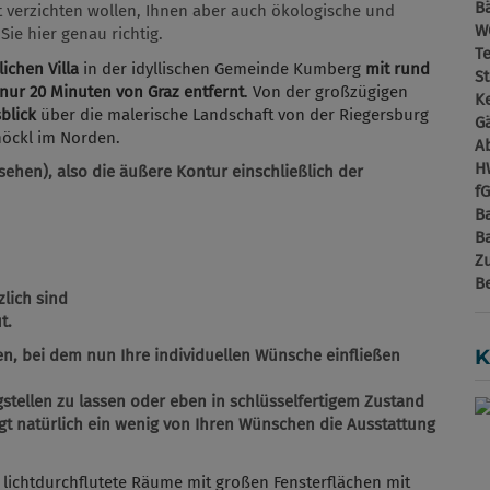
B
 verzichten wollen, Ihnen aber auch ökologische und
W
Sie hier genau richtig.
T
chen Villa
in der idyllischen Gemeinde Kumberg
mit rund
St
nur 20 Minuten von Graz entfernt
. Von der großzügigen
Ke
blick
über die malerische Landschaft von der Riegersburg
G
höckl im Norden.
A
H
 sehen), also die äußere Kontur einschließlich der
f
B
B
Z
B
lich sind
t.
K
en, bei dem nun Ihre individuellen Wünsche einfließen
gstellen zu lassen oder eben in schlüsselfertigem Zustand
ngt natürlich ein wenig von Ihren Wünschen die Ausstattung
 lichtdurchflutete Räume mit großen Fensterflächen mit