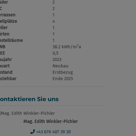
äder
2
C
2
errassen
1
ellplätze
4
ller
1
ärten
1
bstellräume
1
2
WB
38.2 kWh/m
a
GEE
0,5
aujahr
2023
auart
Neubau
ustand
Erstbezug
eziehbar
Ende 2025
ontaktieren Sie uns
Mag. Edith Winkler-Pichler
+43 676 407 39 30